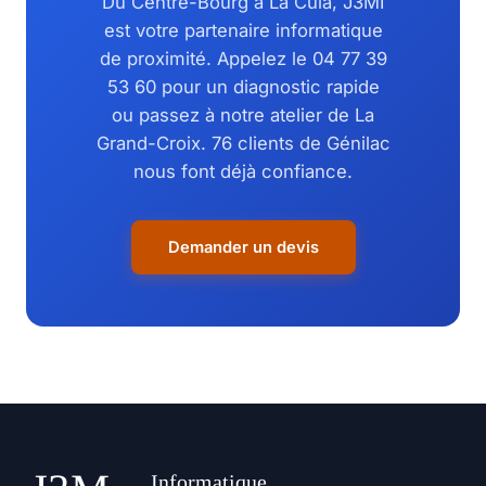
Du Centre-Bourg à La Cula, J3MI
est votre partenaire informatique
de proximité. Appelez le 04 77 39
53 60 pour un diagnostic rapide
ou passez à notre atelier de La
Grand-Croix. 76 clients de Génilac
nous font déjà confiance.
Demander un devis