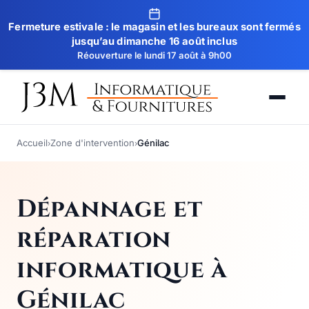
Fermeture estivale : le magasin et les bureaux sont fermés
jusqu’au dimanche 16 août inclus
Réouverture le lundi 17 août à 9h00
Accueil
Zone d'intervention
Génilac
›
›
Dépannage et
réparation
informatique à
Génilac